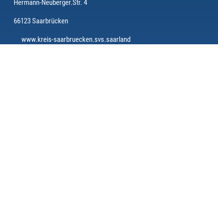
Hermann-Neuberger.Str. 4
66123 Saarbrücken
www.kreis-saarbruecken.svs.saarland
SERVICE
Kontakt
Impressum
Datenschutz
Rechtliche Hinweise
Bildrechte
KREISE
Bliestal
Nordsaar
Saarbrücken
Saarlouis - Merzig
AKTUELL
Spannung bis zum letzten Schuss – Landesmeisterschaften KK 50
m Auflage 2026